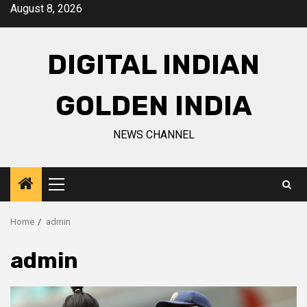
Skip
August 8, 2026
to
content
DIGITAL INDIAN
GOLDEN INDIA
NEWS CHANNEL
Primary
Menu
Home
admin
admin