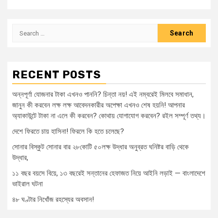
Search
for:
RECENT POSTS
অন্নপূর্ণা যোজনার টাকা এখনও পাননি? চিন্তা নয়! এই নম্বরেই মিলবে সমাধান,
জানুন কী করবেন লক্ষ লক্ষ আবেদনকারীর অপেক্ষা এখনও শেষ হয়নি! আপনার
অ্যাকাউন্টে টাকা না এলে কী করবেন? কোথায় যোগাযোগ করবেন? রইল সম্পূর্ণ তথ্য।
দেশে ফিরতে চায় হাসিনা! ফিরলে কি হতে চলেছে?
সোনার বিস্কুট সোনার বার ২৮কোটি ৫০লক্ষ উদ্ধার অনুব্রত ঘনিষ্টর বাড়ি থেকে
উদ্ধার,
১১ বছর বয়সে বিয়ে, ১৩ বছরেই সন্তানের হেফাজত নিয়ে আইনি লড়াই — বাংলাদেশে
ভাইরাল ঘটনা
৪৮ ঘণ্টার নিখোঁজ রহস্যের অবসান!