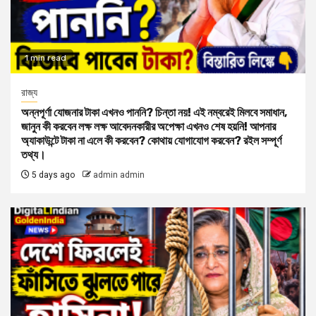
1 min read
রাজ্য
অন্নপূর্ণা যোজনার টাকা এখনও পাননি? চিন্তা নয়! এই নম্বরেই মিলবে সমাধান,
জানুন কী করবেন লক্ষ লক্ষ আবেদনকারীর অপেক্ষা এখনও শেষ হয়নি! আপনার
অ্যাকাউন্টে টাকা না এলে কী করবেন? কোথায় যোগাযোগ করবেন? রইল সম্পূর্ণ
তথ্য।
5 days ago
admin admin