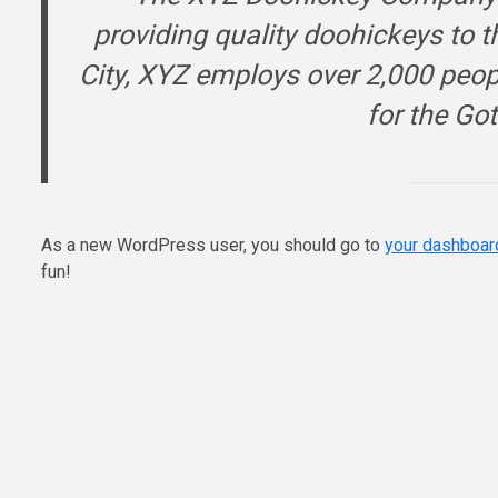
providing quality doohickeys to 
City, XYZ employs over 2,000 peop
for the G
As a new WordPress user, you should go to
your dashboar
fun!