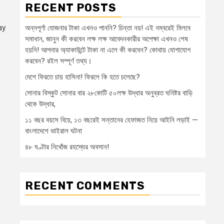
RECENT POSTS
ay
অন্নপূর্ণা যোজনার টাকা এখনও পাননি? চিন্তা নয়! এই নম্বরেই মিলবে
সমাধান, জানুন কী করবেন লক্ষ লক্ষ আবেদনকারীর অপেক্ষা এখনও শেষ
হয়নি! আপনার অ্যাকাউন্টে টাকা না এলে কী করবেন? কোথায় যোগাযোগ
করবেন? রইল সম্পূর্ণ তথ্য।
দেশে ফিরতে চায় হাসিনা! ফিরলে কি হতে চলেছে?
সোনার বিস্কুট সোনার বার ২৮কোটি ৫০লক্ষ উদ্ধার অনুব্রত ঘনিষ্টর বাড়ি
থেকে উদ্ধার,
১১ বছর বয়সে বিয়ে, ১৩ বছরেই সন্তানের হেফাজত নিয়ে আইনি লড়াই —
বাংলাদেশে ভাইরাল ঘটনা
৪৮ ঘণ্টার নিখোঁজ রহস্যের অবসান!
RECENT COMMENTS