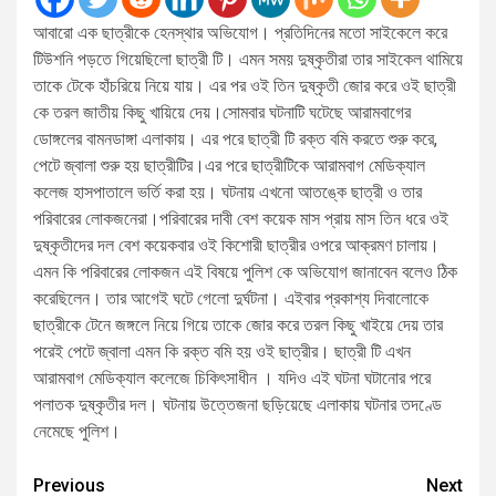
আবারো এক ছাত্রীকে হেনস্থার অভিযোগ। প্রতিদিনের মতো সাইকেলে করে
টিউশনি পড়তে গিয়েছিলো ছাত্রী টি। এমন সময় দুষ্কৃতীরা তার সাইকেল থামিয়ে
তাকে টেকে হাঁচরিয়ে নিয়ে যায়। এর পর ওই তিন দুষ্কৃতী জোর করে ওই ছাত্রী
কে তরল জাতীয় কিছু খায়িয়ে দেয়।সোমবার ঘটনাটি ঘটেছে আরামবাগের
ডোঙ্গলের বামনডাঙ্গা এলাকায়। এর পরে ছাত্রী টি রক্ত বমি করতে শুরু করে,
পেটে জ্বালা শুরু হয় ছাত্রীটির।এর পরে ছাত্রীটিকে আরামবাগ মেডিক্যাল
কলেজ হাসপাতালে ভর্তি করা হয়। ঘটনায় এখনো আতঙ্কে ছাত্রী ও তার
পরিবারের লোকজনেরা।পরিবারের দাবী বেশ কয়েক মাস প্রায় মাস তিন ধরে ওই
দুষ্কৃতীদের দল বেশ কয়েকবার ওই কিশোরী ছাত্রীর ওপরে আক্রমণ চালায়।
এমন কি পরিবারের লোকজন এই বিষয়ে পুলিশ কে অভিযোগ জানাবেন বলেও ঠিক
করেছিলেন। তার আগেই ঘটে গেলো দুর্ঘটনা। এইবার প্রকাশ্য দিবালোকে
ছাত্রীকে টেনে জঙ্গলে নিয়ে গিয়ে তাকে জোর করে তরল কিছু খাইয়ে দেয় তার
পরেই পেটে জ্বালা এমন কি রক্ত বমি হয় ওই ছাত্রীর। ছাত্রী টি এখন
আরামবাগ মেডিক্যাল কলেজে চিকিৎসাধীন । যদিও এই ঘটনা ঘটানোর পরে
পলাতক দুষ্কৃতীর দল। ঘটনায় উত্তেজনা ছড়িয়েছে এলাকায় ঘটনার তদণ্ডে
নেমেছে পুলিশ।
Continue
Previous
Next