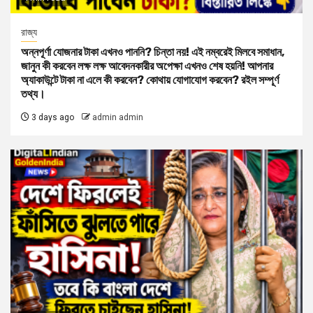
রাজ্য
অন্নপূর্ণা যোজনার টাকা এখনও পাননি? চিন্তা নয়! এই নম্বরেই মিলবে সমাধান,
জানুন কী করবেন লক্ষ লক্ষ আবেদনকারীর অপেক্ষা এখনও শেষ হয়নি! আপনার
অ্যাকাউন্টে টাকা না এলে কী করবেন? কোথায় যোগাযোগ করবেন? রইল সম্পূর্ণ
তথ্য।
3 days ago
admin admin