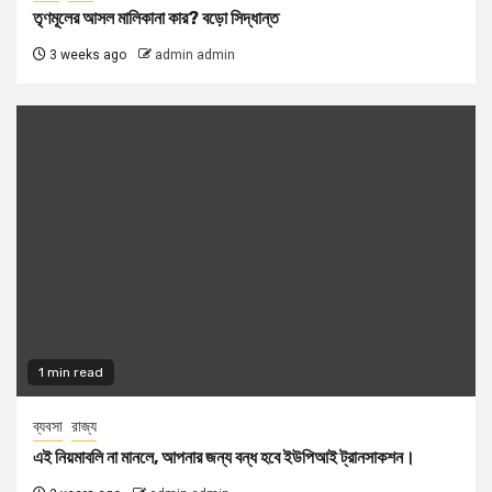
তৃণমূলের আসল মালিকানা কার? বড়ো সিদ্ধান্ত
3 weeks ago
admin admin
1 min read
ব্যবসা
রাজ্য
এই নিয়মাবলি না মানলে, আপনার জন্য বন্ধ হবে ইউপিআই ট্রানসাকশন।