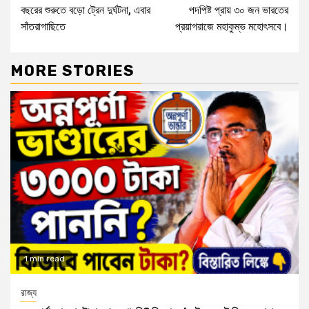
বছরের শুরুতে বড়ো ট্রেন দুর্ঘটনা, এবার
পদপিষ্ট প্রায় ৩০ জন ভারতের
Reading
সাঁতরাগাছিতে
প্রয়াগরাজে মহাকুম্ভ মহোৎসবে।
MORE STORIES
1 min read
রাজ্য