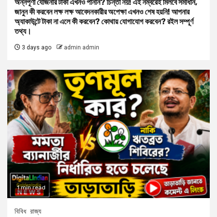
অন্নপূর্ণা যোজনার টাকা এখনও পাননি? চিন্তা নয়! এই নম্বরেই মিলবে সমাধান,
জানুন কী করবেন লক্ষ লক্ষ আবেদনকারীর অপেক্ষা এখনও শেষ হয়নি! আপনার
অ্যাকাউন্টে টাকা না এলে কী করবেন? কোথায় যোগাযোগ করবেন? রইল সম্পূর্ণ
তথ্য।
3 days ago
admin admin
1 min read
বিবিধ
রাজ্য