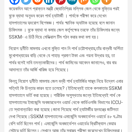
কয়েকদিন আগে প্রাক্তন মন্ত্রী জ্যোতিপ্রিয় মল্লিক জেল থেকে মুক্তির পরই
বুকে ব্যাথা অনুভব করেন পার্থ চ্যাটার্জী । পার্থকে পরীক্ষা করে দেখেন
হাসপাতালের হৃদরোগ বিশেষজ্ঞ। পার্থর প্য়ানিক অ্যাটাক হয়েছে বলে জানান
চিকিৎসক । বুকে ব্যাথা না কমায় জেল কর্তৃপক্ষের তরফে তাঁর চিকিৎসার জন্যে
SSKM- এ চিঠি দিয়ে মেডিক্য়াল টিম গঠন করার কথা বলা হয়।
নিয়োগ দুর্নীতি মামলায় এখনো মুক্তি পান নি পার্থ চট্টোপাধ্যায়,তাঁর বান্ধবী অর্পিতা
মুখোপাধ্যায়ের বাড়ি থেকে যে পাহাড় প্রমাণ টাকা এবং গয়না উদ্ধার হয়, তা
পার্থর বলেই দাবি তদন্তকারীদের। পার্থ জামিনের আবেদন জানালেও, বার বার
আদালতে তাঁর আর্জি খারিজ হয়ে গিয়েছে।
কিন্তু নিয়োগ দুর্নীতি মামলায় জেল বন্ধী পার্থ চ্যাটার্জির সাস্থ্য নিয়ে উদ্বেগ এবার
সত্যিই কি চিন্তার কারন হতে চলেছে?।ইতিমধ্যেই তাকে কলকাতার SSKM
হাসপাতালে ভর্তি করা হয়েছে। শারীরিক অসুস্থতার জন্যে ইতিমধ্যেই পার্থ কে
হাসপাতালের ইমাজেন্সি অবজারভেশন ওয়ার্ড থেকে কার্ডিওলজি বিভাগের ICCU-
তে স্থানান্তরিত করা হয়েছে।জানা গিয়েছে পার্থ চ্যাটার্জীর হৃদযন্ত্রে জটিলতা
দেখা গিয়েছে।SSKM হাসপাতালের এমার্জেন্সি অবজার্ভেশন ওয়ার্ডে ৪৮ ঘণ্টার
বেশি ভর্তি ছিলেন পার্থ। এমার্জেন্সি অবজার্ভেশন ওয়ার্ডের ক্রিটিক্যাল কেয়ার
সেন্টারে ভর্তি ছিলেন। সেখানে আজ তাঁর স্বাস্থ্য পরীক্ষা করেদেখেন চিকিৎসকরা।