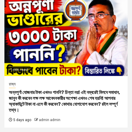
1 min read
রাজ্য
অন্নপূর্ণা যোজনার টাকা এখনও পাননি? চিন্তা নয়! এই নম্বরেই মিলবে সমাধান,
জানুন কী করবেন লক্ষ লক্ষ আবেদনকারীর অপেক্ষা এখনও শেষ হয়নি! আপনার
অ্যাকাউন্টে টাকা না এলে কী করবেন? কোথায় যোগাযোগ করবেন? রইল সম্পূর্ণ
তথ্য।
5 days ago
admin admin