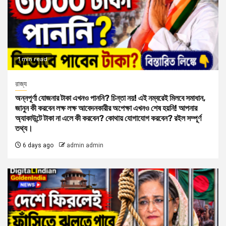
1 min read
রাজ্য
অন্নপূর্ণা যোজনার টাকা এখনও পাননি? চিন্তা নয়! এই নম্বরেই মিলবে সমাধান,
জানুন কী করবেন লক্ষ লক্ষ আবেদনকারীর অপেক্ষা এখনও শেষ হয়নি! আপনার
অ্যাকাউন্টে টাকা না এলে কী করবেন? কোথায় যোগাযোগ করবেন? রইল সম্পূর্ণ
তথ্য।
6 days ago
admin admin