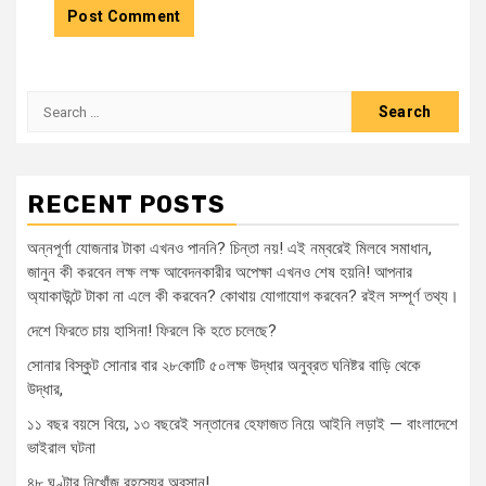
Search
for:
RECENT POSTS
অন্নপূর্ণা যোজনার টাকা এখনও পাননি? চিন্তা নয়! এই নম্বরেই মিলবে সমাধান,
জানুন কী করবেন লক্ষ লক্ষ আবেদনকারীর অপেক্ষা এখনও শেষ হয়নি! আপনার
অ্যাকাউন্টে টাকা না এলে কী করবেন? কোথায় যোগাযোগ করবেন? রইল সম্পূর্ণ তথ্য।
দেশে ফিরতে চায় হাসিনা! ফিরলে কি হতে চলেছে?
সোনার বিস্কুট সোনার বার ২৮কোটি ৫০লক্ষ উদ্ধার অনুব্রত ঘনিষ্টর বাড়ি থেকে
উদ্ধার,
১১ বছর বয়সে বিয়ে, ১৩ বছরেই সন্তানের হেফাজত নিয়ে আইনি লড়াই — বাংলাদেশে
ভাইরাল ঘটনা
৪৮ ঘণ্টার নিখোঁজ রহস্যের অবসান!