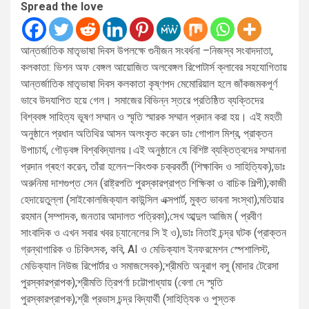
Spread the love
আন্তর্জাতিক মাতৃভাষা দিবস উপলক্ষে গুনীজন সংবর্ধনা –নিজস্ব সংবাদদাতা,
কলকাতা: ভিশন অফ বেঙ্গল আয়োজিত অলবেঙ্গল রিপোটার্স ক্লাবের সহযোগিতায়
আন্তর্জাতিক মাতৃভাষা দিবস কলকাতা কৃষ্ণপদ মেমোরিয়াল হলে জাঁকজমকপূর্ণ
ভাবে উদযাপিত হয়ে গেল। সমাজের বিভিন্ন স্তরে প্রতিষ্ঠিত ব্যক্তিদের
বিশ্ববঙ্গ সাহিত্য ভূষণ সম্মান ও স্মৃতি স্মারক সম্মান প্রদান করা হয়। এই মহতী
অনুষ্ঠানে প্রধান অতিথির আসন অলংকৃত করেন ডাঃ গোপাল মিশ্র, প্রাক্তন
উপাচার্য, গৌড়বঙ্গ বিশ্ববিদ্যালয়।এই অনুষ্ঠানে যে বিশিষ্ট ব্যক্তিত্বদের সম্মাননা
প্রদান গ্ৰহণ করেন, তাঁরা হলেন—কিংশুক চক্রবর্তী (শিক্ষাবিদ ও সাহিত্যিক);ডাঃ
অরুনিমা দাশগুপ্ত সেন (রাষ্ট্রপতি পুরস্কারপ্রাপ্ত শিক্ষিকা ও বাচিক শিল্পী);কাজী
হেদায়েতুল্লা (সাইকোলজিক্যাল কাউন্সিল এক্সপার্ট, মুক্ত ভাবনা সংস্থা);মতিয়ার
রহমান (সম্পাদক, জনতার আদালত পত্রিকা);সেখ আব্দুল আজিম ( প্রবীণ
সাংবাদিক ও এখন সবার খবর চ্যানেলের সি ই ও),ডাঃ নিতাই চন্দ্র ঘটক (প্রাক্তন
গ্রন্থাগারিক ও চিকিৎসক, কবি, AI ও মেডিক্যাল ইনফরমেশন স্পেশালিস্ট,
মেডিক্যাল নিউজ রিপোর্টার ও সমাজসেবক);শ্রীমতি অনুরাগ বসু (মাদার টেরেসা
পুরস্কারপ্রাপক);শ্রীমতি ত্রিপর্ণা চট্টোপাধ্যায় (বেলা দে স্মৃতি
পুরস্কারপ্রাপক);শ্রী প্রভাস চন্দ্র বিদ্যার্থী (সাহিত্যিক ও পুস্তক